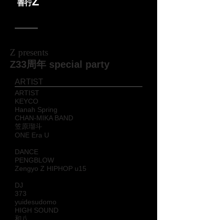
Z
善行
3
/
3
SUN
Z presents
Z33周年 special party
ARTIST
ARTIST
KEYCO
Hanah Spring
CHAN-MIKA BAND
笠原瑠斗
ONE Era U
DANCE
PENGBLOW
Zengyo Z HIPHOP u15
DJ
373
yuidesudomo
HIGH SOUND
和八