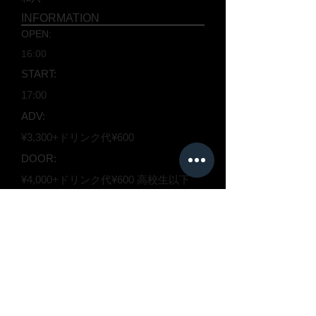
INFORMATION
OPEN:
16:00
START:
17:00
ADV:
¥3,300+ドリンク代¥600
DOOR:
¥4,000+ドリンク代¥600 高校生以下
FREE
ご予約は下記まで。
zcsbpooh1231@gmail.com
0466-82-5834