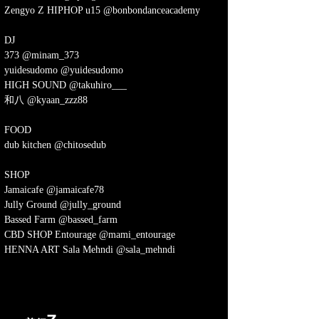
Zengyo Z HIPHOP u15 @bonbondanceacademy
DJ
373 @minam_373
yuidesudomo @yuidesudomo
HIGH SOUND @takuhiro___
和八 @kyaan_zzz88
FOOD
dub kitchen @chitosedub
SHOP
Jamaicafe @jamaicafe78
Jully Ground @jully_ground
Bassed Farm @bassed_farm
CBD SHOP Entourage @mami_entourage
HENNA ART Sala Mehndi @sala_mehndi