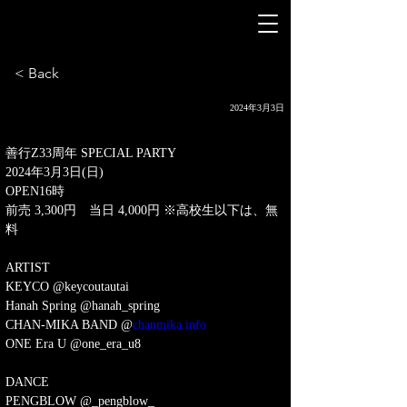
< Back
2024年3月3日
善行Z33周年 SPECIAL PARTY
2024年3月3日(日)
OPEN16時
前売 3,300円　当日 4,000円 ※高校生以下は、無
料
ARTIST
KEYCO @keycoutautai
Hanah Spring @hanah_spring
CHAN-MIKA BAND @
chanmika.info
ONE Era U @one_era_u8
DANCE
PENGBLOW @_pengblow_