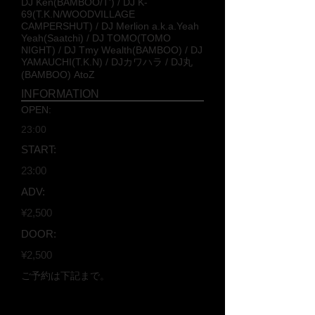
DJ Ken(BAMBOO/T') / DJ K-
69(T.K.N/WOODVILLAGE
CAMPERSHUT) / DJ Merlion a.k.a.Yeah
Yeah(Saatchi) / DJ TOMO(TOMO
NIGHT) / DJ Tmy Wealth(BAMBOO) / DJ
YAMAUCHI(T.K.N) / DJカワハラ / DJ丸
(BAMBOO) AtoZ
INFORMATION
OPEN:
23:00
START:
23:00
ADV:
¥2,500
DOOR:
¥2,500
ご予約は下記まで。
zcsbpooh1231@gmail.com
0466-82-5834