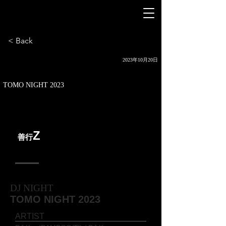
< Back
2023年10月20日
TOMO NIGHT 2023
Z
善行
10
/
20
FRI
DJ NIGHT
TOMO NIGHT 2023
ARTIST